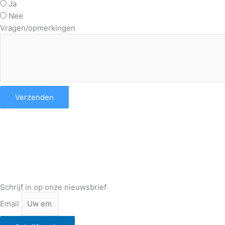
Ja
Nee
Vragen/opmerkingen
Verzenden
Wie zijn we?
Tijdschrift ‘Handelingen’
Lid worden
Nieuws/agenda
Bestellen
Schrijf in op onze nieuwsbrief
Email