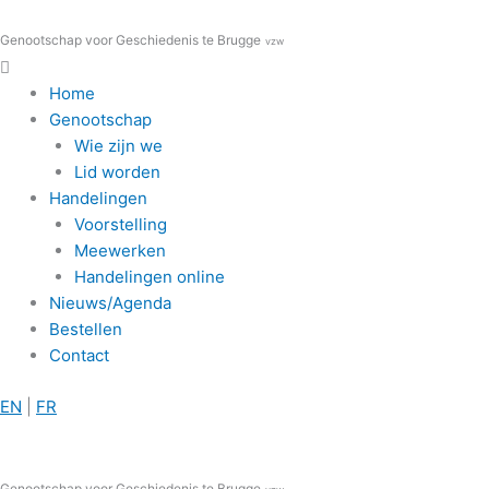
Spring
Menu
Menu
naar
Genootschap voor Geschiedenis te Brugge
vzw
de
inhoud
Home
Genootschap
Wie zijn we
Lid worden
Handelingen
Voorstelling
Meewerken
Handelingen online
Nieuws/Agenda
Bestellen
Contact
EN
|
FR
Genootschap voor Geschiedenis te Brugge